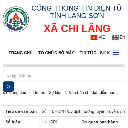
CỔNG THÔNG TIN ĐIỆN TỬ
TỈNH LẠNG SƠN
XÃ CHI LĂNG
VIE
EN
TRANG CHỦ
TỔ CHỨC BỘ MÁY
TIN TỨC - SỰ KIỆN
VĂ
Toggle
naviga
Trang chủ
Tin tức - Sự kiện
Văn bản chỉ đạo điều hành
Tiêu đề văn bản
Số: 11/HĐPH V/v định hướng tuyên truyền, phổ 
Số hiệu
11/HĐPH
Cơ quan ban hành