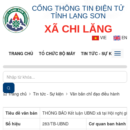
CỔNG THÔNG TIN ĐIỆN TỬ
TỈNH LẠNG SƠN
XÃ CHI LĂNG
VIE
EN
TRANG CHỦ
TỔ CHỨC BỘ MÁY
TIN TỨC - SỰ KIỆN
VĂ
Toggle
naviga
Trang chủ
Tin tức - Sự kiện
Văn bản chỉ đạo điều hành
Tiêu đề văn bản
THÔNG BÁO Kết luận UBND xã tại Hội nghị gia
Số hiệu
283/TB-UBND
Cơ quan ban hành