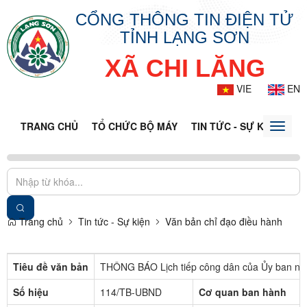
CỔNG THÔNG TIN ĐIỆN TỬ
TỈNH LẠNG SƠN
XÃ CHI LĂNG
VIE
EN
TRANG CHỦ
TỔ CHỨC BỘ MÁY
TIN TỨC - SỰ KIỆN
VĂ
Toggle
naviga
Trang chủ
Tin tức - Sự kiện
Văn bản chỉ đạo điều hành
Tiêu đề văn bản
THÔNG BÁO Lịch tiếp công dân của Ủy ban nh
Số hiệu
114/TB-UBND
Cơ quan ban hành