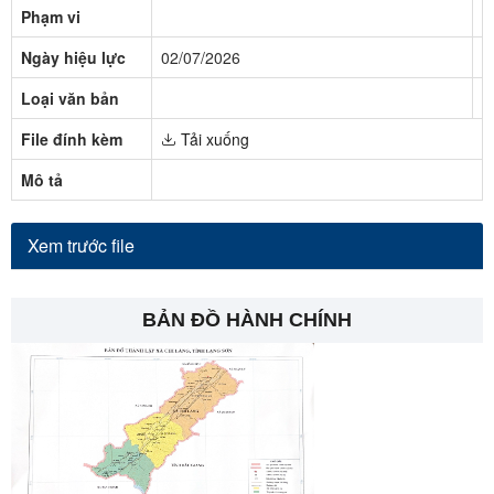
Phạm vi
N
Ngày hiệu lực
02/07/2026
T
Loại văn bản
N
File đính kèm
Tải xuống
Mô tả
Xem trước file
BẢN ĐỒ HÀNH CHÍNH