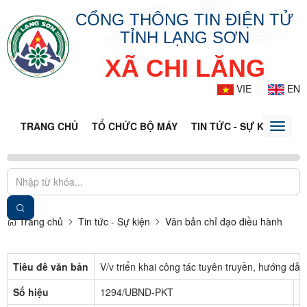
CỔNG THÔNG TIN ĐIỆN TỬ
TỈNH LẠNG SƠN
XÃ CHI LĂNG
VIE
EN
TRANG CHỦ
TỔ CHỨC BỘ MÁY
TIN TỨC - SỰ KIỆN
VĂ
Toggle
naviga
Trang chủ
Tin tức - Sự kiện
Văn bản chỉ đạo điều hành
Tiêu đề văn bản
V/v triển khai công tác tuyên truyền, hướng d
Số hiệu
1294/UBND-PKT
C