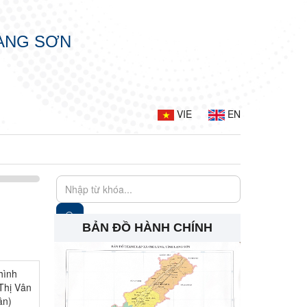
LẠNG SƠN
VIE
EN
BẢN ĐỒ HÀNH CHÍNH
hình
Thị Vân
ân)