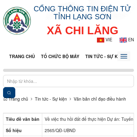
CỔNG THÔNG TIN ĐIỆN TỬ
TỈNH LẠNG SƠN
XÃ CHI LĂNG
VIE
EN
TRANG CHỦ
TỔ CHỨC BỘ MÁY
TIN TỨC - SỰ KIỆN
VĂ
Toggle
naviga
Trang chủ
Tin tức - Sự kiện
Văn bản chỉ đạo điều hành
Tiêu đề văn bản
Về việc thu hồi đất để thực hiện Dự án: Tuyến
Số hiệu
2565/QĐ-UBND