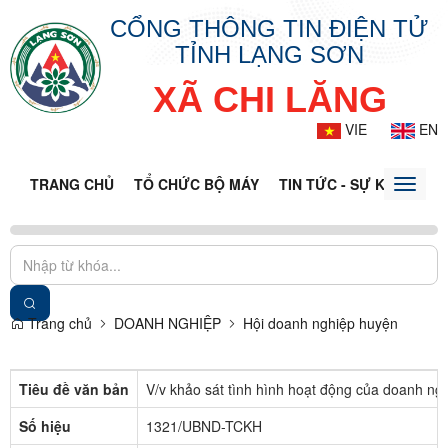
CỔNG THÔNG TIN ĐIỆN TỬ
TỈNH LẠNG SƠN
XÃ CHI LĂNG
VIE
EN
TRANG CHỦ
TỔ CHỨC BỘ MÁY
TIN TỨC - SỰ KIỆN
VĂ
Toggle
naviga
Trang chủ
DOANH NGHIỆP
Hội doanh nghiệp huyện
Tiêu đề văn bản
V/v khảo sát tình hình hoạt động của doanh ng
Số hiệu
1321/UBND-TCKH