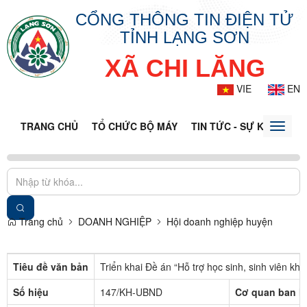
CỔNG THÔNG TIN ĐIỆN TỬ
TỈNH LẠNG SƠN
XÃ CHI LĂNG
VIE
EN
TRANG CHỦ
TỔ CHỨC BỘ MÁY
TIN TỨC - SỰ KIỆN
VĂ
Toggle
naviga
Trang chủ
DOANH NGHIỆP
Hội doanh nghiệp huyện
Tiêu đề văn bản
Triển khai Đề án “Hỗ trợ học sinh, sinh viên k
Số hiệu
147/KH-UBND
Cơ quan ban h