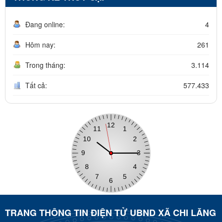
Đang online:
4
Hôm nay:
261
Trong tháng:
3.114
Tất cả:
577.433
TRANG THÔNG TIN ĐIỆN TỬ UBND XÃ CHI LĂNG