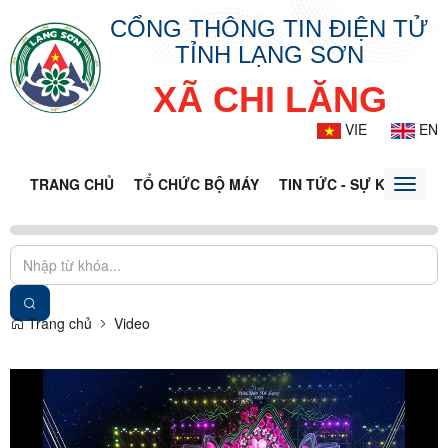
CỔNG THÔNG TIN ĐIỆN TỬ
TỈNH LẠNG SƠN
XÃ CHI LĂNG
VIE
EN
TRANG CHỦ
TỔ CHỨC BỘ MÁY
TIN TỨC - SỰ KIỆN
VĂ
Toggle
naviga
Trang chủ
Video