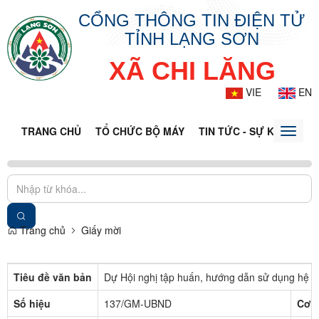
CỔNG THÔNG TIN ĐIỆN TỬ
TỈNH LẠNG SƠN
XÃ CHI LĂNG
VIE
EN
TRANG CHỦ
TỔ CHỨC BỘ MÁY
TIN TỨC - SỰ KIỆN
VĂ
Toggle
naviga
Trang chủ
Giấy mời
Tiêu đề văn bản
Dự Hội nghị tập huấn, hướng dẫn sử dụng hệ t
Số hiệu
137/GM-UBND
Cơ 