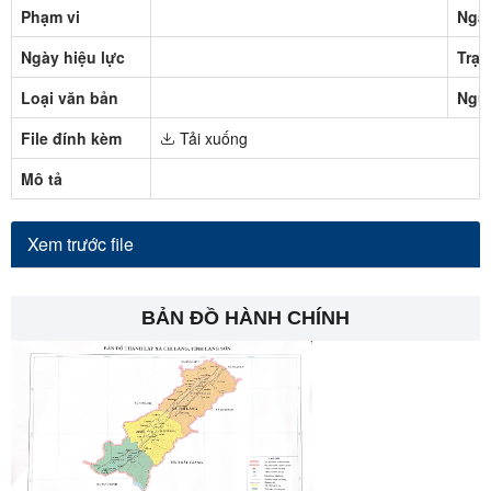
Phạm vi
Ngà
Ngày hiệu lực
Trạn
Loại văn bản
Ngư
File đính kèm
Tải xuống
Mô tả
Xem trước file
BẢN ĐỒ HÀNH CHÍNH