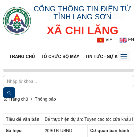
CỔNG THÔNG TIN ĐIỆN TỬ
TỈNH LẠNG SƠN
XÃ CHI LĂNG
VIE
EN
TRANG CHỦ
TỔ CHỨC BỘ MÁY
TIN TỨC - SỰ KIỆN
VĂ
Toggle
naviga
Trang chủ
Thông báo
Tiêu đề văn bản
Để thực hiện dự án: Tuyến cao tốc cửa khẩu H
Số hiệu
209/TB-UBND
Cơ quan ban hành