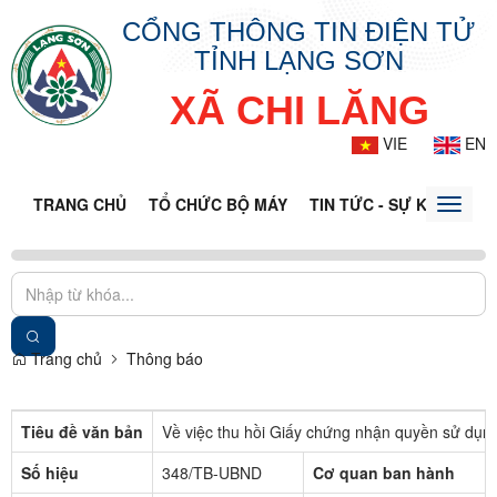
CỔNG THÔNG TIN ĐIỆN TỬ
TỈNH LẠNG SƠN
XÃ CHI LĂNG
VIE
EN
TRANG CHỦ
TỔ CHỨC BỘ MÁY
TIN TỨC - SỰ KIỆN
VĂ
Toggle
naviga
Trang chủ
Thông báo
Tiêu đề văn bản
Về việc thu hồi Giấy chứng nhận quyền sử dụn
Số hiệu
348/TB-UBND
Cơ quan ban hành