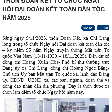
THÔN ĐOÀN KẾT TỔ CHỨC NGÀY
HỘI ĐẠI ĐOÀN KẾT TOÀN DÂN TỘC
NĂM 2025
Đọc bài
Lưu
Sáng ngày 9/11/2025, thôn Đoàn Kết, xã Chi Lăng
long trọng tổ chức Ngày hội Đại đoàn kết toàn dân tộc
– kỷ niệm 95 năm Ngày truyền thống Mặt trận Tổ
quốc Việt Nam (18/11/1930 – 18/11/2025). Đến dự có
đồng chí Hoàng Xuân Hòa- Phó bí thư thường trực
Đảng ủy xã Chi Lăng; đồng chí Hoàng Ngọc Bằng-
Chủ tịch Ủy ban Mặt trận Tổ quốc xã, lãnh đạo Đảng
ủy, HĐND, UBND xã, các ban, ngành, đoàn thể và
đông đảo nhân dân địa phương. Đây là thôn được xã
chọn làm điểm tổ chức Ngày hội năm nay.