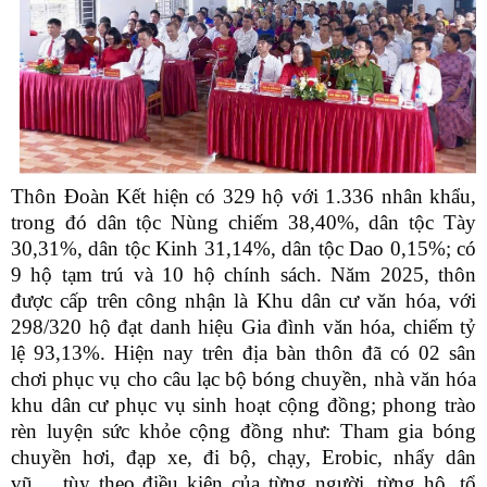
Thôn Đoàn Kết hiện có 329 hộ với 1.336 nhân khẩu,
trong đó dân tộc Nùng chiếm 38,40%, dân tộc Tày
30,31%, dân tộc Kinh 31,14%, dân tộc Dao 0,15%; có
9 hộ tạm trú và 10 hộ chính sách. Năm 2025, thôn
được cấp trên công nhận là Khu dân cư văn hóa, với
298/320 hộ đạt danh hiệu Gia đình văn hóa, chiếm tỷ
lệ 93,13%. Hiện nay trên địa bàn thôn đã có 02 sân
chơi phục vụ cho câu lạc bộ bóng chuyền, nhà văn hóa
khu dân cư phục vụ sinh hoạt cộng đồng; phong trào
rèn luyện sức khỏe cộng đồng như: Tham gia bóng
chuyền hơi, đạp xe, đi bộ, chạy, Erobic, nhẩy dân
vũ.... tùy theo điều kiện của từng người, từng hộ, tổ