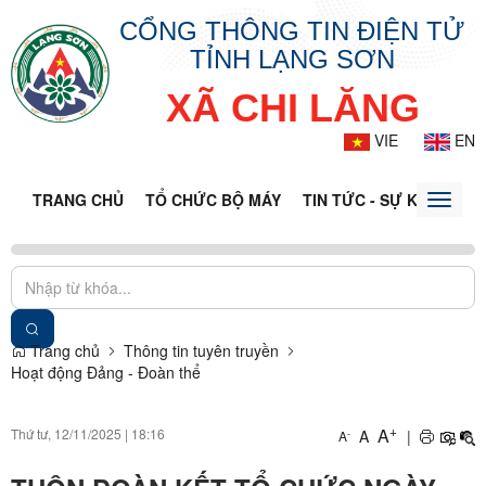
CỔNG THÔNG TIN ĐIỆN TỬ
TỈNH LẠNG SƠN
XÃ CHI LĂNG
VIE
EN
TRANG CHỦ
TỔ CHỨC BỘ MÁY
TIN TỨC - SỰ KIỆN
VĂ
Toggle
naviga
Trang chủ
Thông tin tuyên truyền
Hoạt động Đảng - Đoàn thể
+
A
Thứ tư, 12/11/2025
|
18:16
A
|
-
A