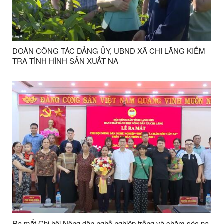
ĐOÀN CÔNG TÁC ĐẢNG ỦY, UBND XÃ CHI LĂNG KIỂM
TRA TÌNH HÌNH SẢN XUẤT NA
Ra mắt Chi hội Nông dân nghề nghiệp trồng và chăm sóc na