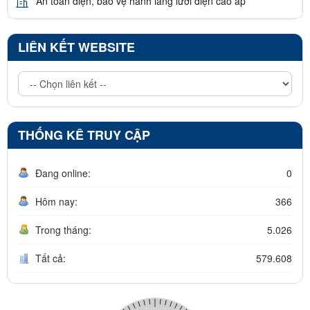
An toàn điện, bảo vệ hành lang lưới điện cao áp
LIÊN KẾT WEBSITE
THỐNG KÊ TRUY CẬP
Đang online:
0
Hôm nay:
366
Trong tháng:
5.026
Tất cả:
579.608