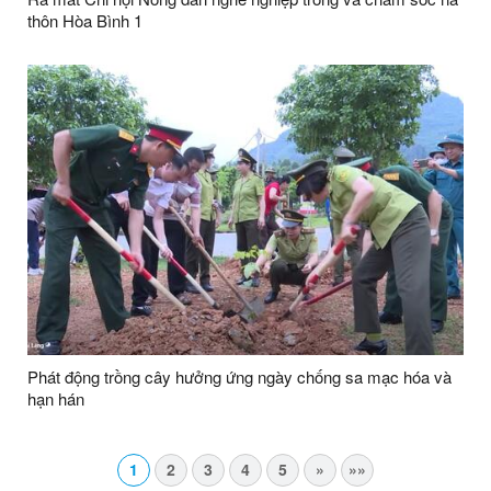
thôn Hòa Bình 1
Phát động trồng cây hưởng ứng ngày chống sa mạc hóa và
hạn hán
1
2
3
4
5
»
»»