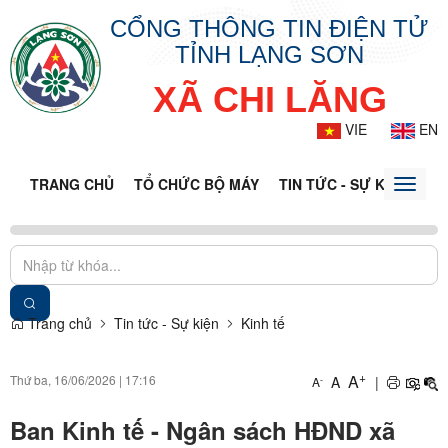
CỔNG THÔNG TIN ĐIỆN TỬ
TỈNH LẠNG SƠN
XÃ CHI LĂNG
VIE
EN
TRANG CHỦ
TỔ CHỨC BỘ MÁY
TIN TỨC - SỰ KIỆN
VĂ
Toggle
naviga
Trang chủ
Tin tức - Sự kiện
Kinh tế
+
A
Thứ ba, 16/06/2026
|
17:16
A
|
-
A
Ban Kinh tế - Ngân sách HĐND xã