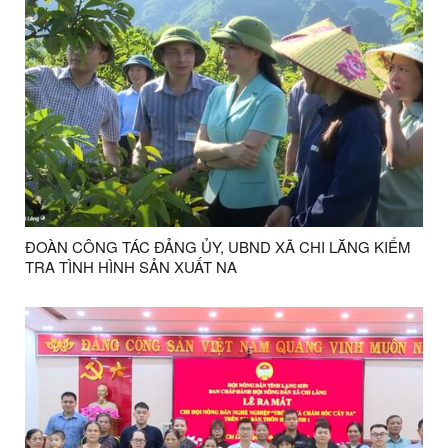
ĐOÀN CÔNG TÁC ĐẢNG ỦY, UBND XÃ CHI LĂNG KIỂM
TRA TÌNH HÌNH SẢN XUẤT NA