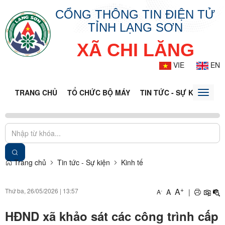
CỔNG THÔNG TIN ĐIỆN TỬ
TỈNH LẠNG SƠN
XÃ CHI LĂNG
VIE
EN
TRANG CHỦ
TỔ CHỨC BỘ MÁY
TIN TỨC - SỰ KIỆN
VĂ
Toggle
naviga
Trang chủ
Tin tức - Sự kiện
Kinh tế
+
A
Thứ ba, 26/05/2026
|
13:57
A
|
-
A
HĐND xã khảo sát các công trình cấp