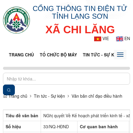
CỔNG THÔNG TIN ĐIỆN TỬ
TỈNH LẠNG SƠN
XÃ CHI LĂNG
VIE
EN
TRANG CHỦ
TỔ CHỨC BỘ MÁY
TIN TỨC - SỰ KIỆN
VĂ
Toggle
naviga
Trang chủ
Tin tức - Sự kiện
Văn bản chỉ đạo điều hành
Tiêu đề văn bản
NGhị quyết Về Kế hoạch phát triển kinh tế - x
Số hiệu
33/NQ-HĐND
Cơ quan ban hành