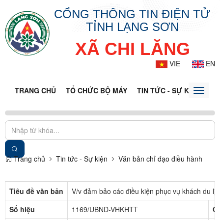
CỔNG THÔNG TIN ĐIỆN TỬ
TỈNH LẠNG SƠN
XÃ CHI LĂNG
VIE
EN
TRANG CHỦ
TỔ CHỨC BỘ MÁY
TIN TỨC - SỰ KIỆN
VĂ
Toggle
naviga
Trang chủ
Tin tức - Sự kiện
Văn bản chỉ đạo điều hành
Tiêu đề văn bản
V/v đảm bảo các điều kiện phục vụ khách du lịc
Số hiệu
1169/UBND-VHKHTT
C