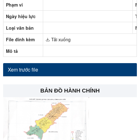
Phạm vi
N
Ngày hiệu lực
Tr
Loại văn bản
N
File đính kèm
Tải xuống
Mô tả
Xem trước file
BẢN ĐỒ HÀNH CHÍNH