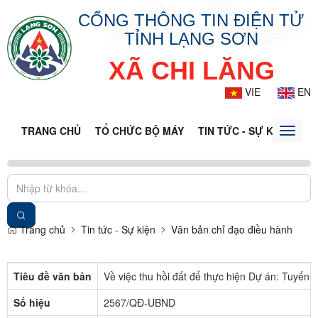
CỔNG THÔNG TIN ĐIỆN TỬ
TỈNH LẠNG SƠN
XÃ CHI LĂNG
VIE
EN
TRANG CHỦ
TỔ CHỨC BỘ MÁY
TIN TỨC - SỰ KIỆN
VĂ
Toggle
naviga
Trang chủ
Tin tức - Sự kiện
Văn bản chỉ đạo điều hành
Tiêu đề văn bản
Về việc thu hồi đất để thực hiện Dự án: Tuyến
Số hiệu
2567/QĐ-UBND