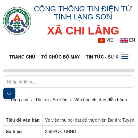
CỔNG THÔNG TIN ĐIỆN TỬ
TỈNH LẠNG SƠN
XÃ CHI LĂNG
VIE
EN
TRANG CHỦ
TỔ CHỨC BỘ MÁY
TIN TỨC - SỰ KIỆN
VĂ
Toggle
naviga
Trang chủ
Tin tức - Sự kiện
Văn bản chỉ đạo điều hành
Tiêu đề văn bản
Về việc thu hồi đất để thực hiện Dự án: Tuyến
Số hiệu
2559/QĐ-UBND