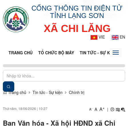
CỔNG THÔNG TIN ĐIỆN TỬ
TỈNH LẠNG SƠN
XÃ CHI LĂNG
VIE
EN
TRANG CHỦ
TỔ CHỨC BỘ MÁY
TIN TỨC - SỰ KIỆN
VĂ
Toggle
naviga
Trang chủ
Tin tức - Sự kiện
Chính trị
+
A
Thứ năm, 18/06/2026
|
10:27
A
|
-
A
Ban Văn hóa - Xã hội HĐND xã Chi