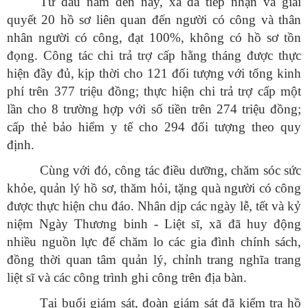
Từ đầu năm đến nay, xã đã tiếp nhận và giải
quyết 20 hồ sơ liên quan đến người có công và thân
nhân người có công, đạt 100%, không có hồ sơ tồn
đọng. Công tác chi trả trợ cấp hằng tháng được thực
hiện đầy đủ, kịp thời cho 121 đối tượng với tổng kinh
phí trên 377 triệu đồng; thực hiện chi trả trợ cấp một
lần cho 8 trường hợp với số tiền trên 274 triệu đồng;
cấp thẻ bảo hiểm y tế cho 294 đối tượng theo quy
định.
Cùng với đó, công tác điều dưỡng, chăm sóc sức
khỏe, quản lý hồ sơ, thăm hỏi, tặng quà người có công
được thực hiện chu đáo. Nhân dịp các ngày lễ, tết và kỷ
niệm Ngày Thương binh - Liệt sĩ, xã đã huy động
nhiều nguồn lực để chăm lo các gia đình chính sách,
đồng thời quan tâm quản lý, chỉnh trang nghĩa trang
liệt sĩ và các công trình ghi công trên địa bàn.
Tại buổi giám sát, đoàn giám sát đã kiểm tra hồ