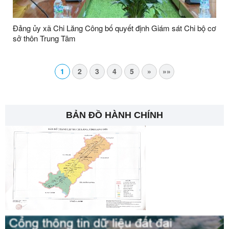
Đảng ủy xã Chi Lăng Công bố quyết định Giám sát Chi bộ cơ
sở thôn Trung Tâm
1
2
3
4
5
»
»»
BẢN ĐỒ HÀNH CHÍNH