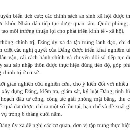
uyển biến tích cực; các chính sách an sinh xã hội được t
 sức khỏe Nhân dân tiếp tục được quan tâm. Quốc phòng,
 tạo môi trường thuận lợi cho phát triển kinh tế - xã hội.
hống chính trị, Đảng ủy xã đã tập trung lãnh đạo, chỉ 
án triệt các nghị quyết của Đảng được triển khai nghiêm t
, dân vận, cải cách hành chính và chuyển đổi số tiếp tục 
áy sau sáp nhập thôn được thực hiện đúng tiến độ, góp p
 chính trị ở cơ sở.
hời gian nghiên cứu nghiên cứu, cho ý kiến đối với nhiều
 xây dựng Đảng, kiểm tra, giám sát, kỷ luật Đảng; tình h
ế hoạch đầu tư công, công tác giải phóng mặt bằng, thu 
t quả đạt được, chỉ ra một số tồn tại, hạn chế và đề xuất g
 vụ trong 6 tháng cuối năm.
Đảng ủy xã đề nghị các cơ quan, đơn vị tập trung thực hiện