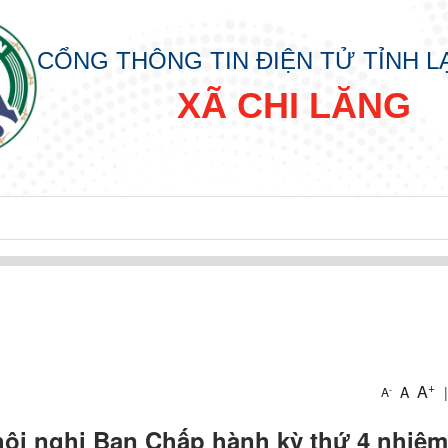
CỔNG THÔNG TIN ĐIỆN TỬ TỈNH 
XÃ CHI LĂNG
+
A
A
|
-
A
hội nghị Ban Chấp hành kỳ thứ 4 nhiệm