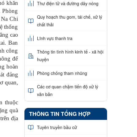
hó khăn
Thư điện tử và đường dây nóng
i. Phòng
Quy hoạch thu gom, tái chế, xử lý
á Na Chi
chất thải
hệ thống
nâng cao
Lĩnh vực thanh tra
tai. Ban
ính công
Thông tin tình hình kinh tế - xã hội
không để
huyện
ộng hoàn
Phòng chống tham nhũng
oát đảng
cơ quan,
Các cơ quan chậm tiến độ xử lý
văn bản
n thuộc
tặng quà
THÔNG TIN TỔNG HỢP
trên địa
Tuyên truyền bầu cử