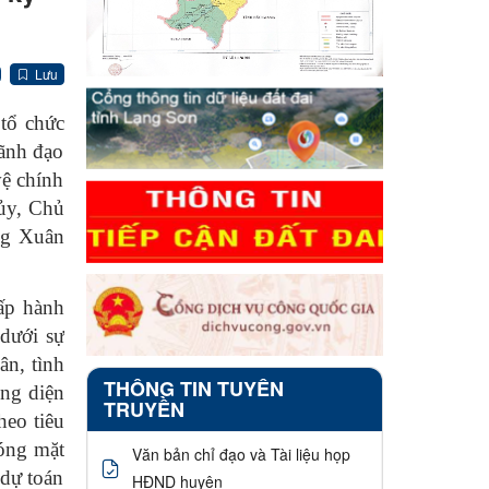
Lưu
tổ chức
ãnh đạo
ệ chính
 ủy, Chủ
ng Xuân
ấp hành
dưới sự
ân, tình
THÔNG TIN TUYÊN
ổng diện
TRUYỀN
heo tiêu
hóng mặt
Văn bản chỉ đạo và Tài liệu họp
 dự toán
HĐND huyện