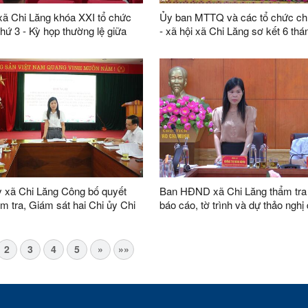
 Chi Lăng khóa XXI tổ chức
Ủy ban MTTQ và các tổ chức chín
thứ 3 - Kỳ họp thường lệ giữa
- xã hội xã Chi Lăng sơ kết 6 thá
26
năm 2026
 xã Chi Lăng Công bố quyết
Ban HĐND xã Chi Lăng thẩm tra
ểm tra, Giám sát hai Chi ủy Chi
báo cáo, tờ trình và dự thảo nghị
ở
trình kỳ họp giữa năm 2026
2
3
4
5
»
»»