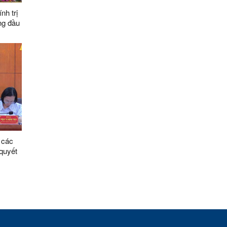
h trị
ng đầu
 các
 quyết