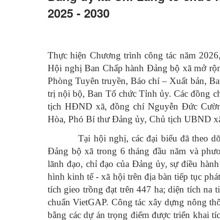
2025 - 2030
Thực hiện Chương trình công tác năm 2026,
Hội nghị Ban Chấp hành Đảng bộ xã mở rộn
Phòng Tuyên truyền, Báo chí – Xuất bản, B
trị nội bộ, Ban Tổ chức Tỉnh ủy. Các đồng 
tịch HĐND xã, đồng chí Nguyễn Đức Cườn
Hòa, Phó Bí thư Đảng ủy, Chủ tịch UBND xã 
Tại hội nghị, các đại biểu đã theo dõi 
Đảng bộ xã trong 6 tháng đầu năm và phươ
lãnh đạo, chỉ đạo của Đảng ủy, sự điều hàn
hình kinh tế - xã hội trên địa bàn tiếp tục ph
tích gieo trồng đạt trên 447 ha; diện tích na
chuẩn VietGAP. Công tác xây dựng nông thôn 
bằng các dự án trọng điểm được triển khai t