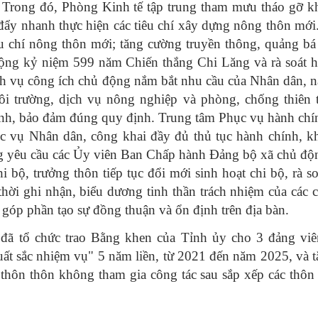
 Trong đó, Phòng Kinh tế tập trung tham mưu tháo gỡ k
 đẩy nhanh thực hiện các tiêu chí xây dựng nông thôn mớ
iêu chí nông thôn mới; tăng cường truyền thông, quảng b
 động kỷ niệm 599 năm Chiến thắng Chi Lăng và rà soát 
ch vụ công ích chủ động nắm bắt nhu cầu của Nhân dân, 
ôi trường, dịch vụ nông nghiệp và phòng, chống thiên 
rình, bảo đảm đúng quy định. Trung tâm Phục vụ hành ch
hục vụ Nhân dân, công khai đầy đủ thủ tục hành chính, 
ũng yêu cầu các Ủy viên Ban Chấp hành Đảng bộ xã chủ đ
 bộ, trưởng thôn tiếp tục đổi mới sinh hoạt chi bộ, rà s
thời ghi nhận, biểu dương tinh thần trách nhiệm của các 
, góp phần tạo sự đồng thuận và ổn định trên địa bàn.
đã tổ chức trao Bằng khen của Tỉnh ủy cho 3 đảng viê
uất sắc nhiệm vụ" 5 năm liền, từ 2021 đến năm 2025, và 
 thôn thôn không tham gia công tác sau sắp xếp các thôn 