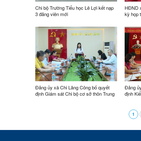
Chi bộ Trường Tiểu học Lê Lợi kết nạp
HĐND xã
3 đảng viên mới
kỳ họp 
năm 20
Đảng ủy xã Chi Lăng Công bố quyết
Đảng ủy
định Giám sát Chi bộ cơ sở thôn Trung
định Ki
Tâm
bộ cơ s
1