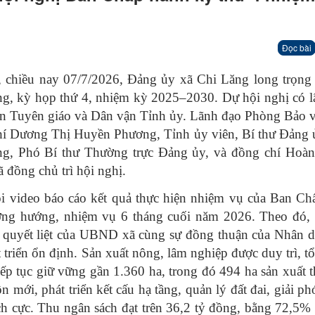
Đọc bài
 chiều nay 07/7/2026, Đảng ủy xã Chi Lăng long trọng 
g, kỳ họp thứ 4, nhiệm kỳ 2025–2030. Dự hội nghị có l
an Tuyên giáo và Dân vận Tỉnh ủy. Lãnh đạo Phòng Bảo v
chí Dương Thị Huyền Phương, Tỉnh ủy viên, Bí thư Đảng
g, Phó Bí thư Thường trực Đảng ủy, và đồng chí Hoà
đồng chủ trì hội nghị.
video báo cáo kết quả thực hiện nhiệm vụ của Ban Ch
ng hướng, nhiệm vụ 6 tháng cuối năm 2026. Theo đó, 
h quyết liệt của UBND xã cùng sự đồng thuận của Nhân d
át triển ổn định. Sản xuất nông, lâm nghiệp được duy trì, t
 tiếp tục giữ vững gần 1.360 ha, trong đó 494 ha sản xuất t
mới, phát triển kết cấu hạ tầng, quản lý đất đai, giải p
ích cực. Thu ngân sách đạt trên 36,2 tỷ đồng, bằng 72,5%