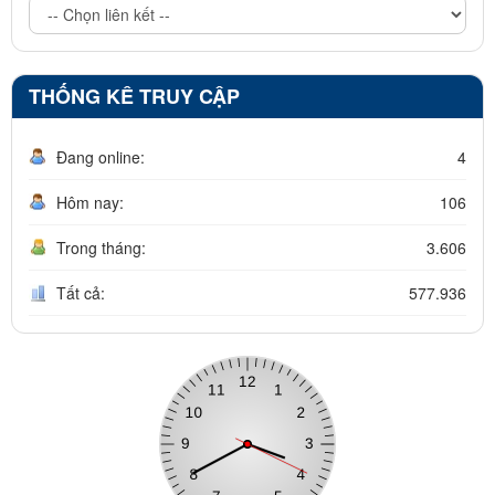
THỐNG KÊ TRUY CẬP
Đang online:
4
Hôm nay:
106
Trong tháng:
3.606
Tất cả:
577.936