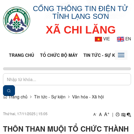
CỔNG THÔNG TIN ĐIỆN TỬ
TỈNH LẠNG SƠN
XÃ CHI LĂNG
VIE
EN
TRANG CHỦ
TỔ CHỨC BỘ MÁY
TIN TỨC - SỰ KIỆN
VĂ
Toggle
naviga
Trang chủ
Tin tức - Sự kiện
Văn hóa - Xã hội
+
A
Thứ hai, 17/11/2025
|
15:05
A
|
-
A
THÔN THAN MUỘI TỔ CHỨC THÀNH