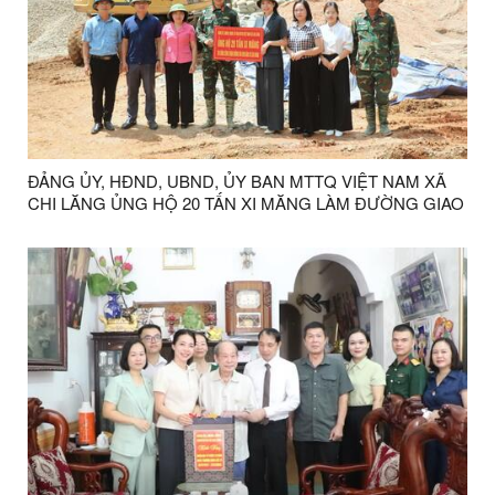
ĐẢNG ỦY, HĐND, UBND, ỦY BAN MTTQ VIỆT NAM XÃ
CHI LĂNG ỦNG HỘ 20 TẤN XI MĂNG LÀM ĐƯỜNG GIAO
THÔNG