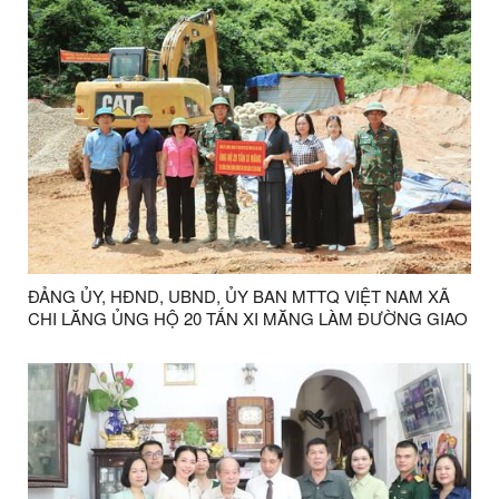
ĐẢNG ỦY, HĐND, UBND, ỦY BAN MTTQ VIỆT NAM XÃ
CHI LĂNG ỦNG HỘ 20 TẤN XI MĂNG LÀM ĐƯỜNG GIAO
THÔNG