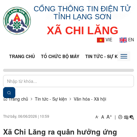
CỔNG THÔNG TIN ĐIỆN TỬ
TỈNH LẠNG SƠN
XÃ CHI LĂNG
VIE
EN
TRANG CHỦ
TỔ CHỨC BỘ MÁY
TIN TỨC - SỰ KIỆN
VĂ
Toggle
naviga
Trang chủ
Tin tức - Sự kiện
Văn hóa - Xã hội
+
A
Thứ bảy, 06/06/2026
|
10:59
A
|
-
A
Xã Chi Lăng ra quân hưởng ứng