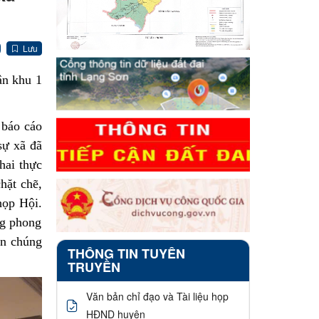
Lưu
ân khu 1
báo cáo
sự xã đã
khai thực
hặt chẽ,
họp Hội.
ng phong
ần chúng
THÔNG TIN TUYÊN
TRUYỀN
Văn bản chỉ đạo và Tài liệu họp
HĐND huyện