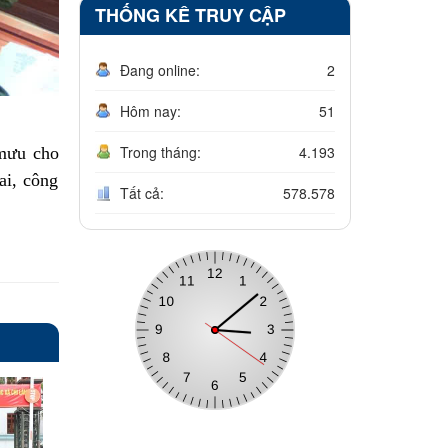
THỐNG KÊ TRUY CẬP
Đang online:
2
Hôm nay:
51
Trong tháng:
4.193
 mưu cho
ai, công
Tất cả:
578.578