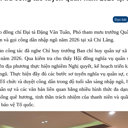
Đọc bài
do đồng chí Đại tá Đặng Văn Tuân, Phó tham mưu trưởng Qu
ọn và gọi công dân nhập ngũ năm 2026 tại xã Chi Lăng.
ng tác đã nghe Chỉ huy trưởng Ban chỉ huy quân sự xã 
 năm 2026. Qua kiểm tra cho thấy Hội đồng nghĩa vụ quân 
yền địa phương thực hiện nghiêm Nghị quyết, kế hoạch
triển 
 ngũ
. Thực hiện đầy đủ các bước sơ tuyển nghĩa vụ quân sự, c
Tổ chức rà duyệt công dân trong độ tuổi sẵn sàng nhập ngũ, 
uân sự và các văn bản liên quan bằng nhiều hình thức đa dạ
ống quê hương, tinh thần trách nhiệm của thanh niên và qu
 bảo vệ Tổ quốc.