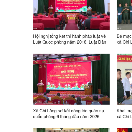
Hội nghị tổng kết thi hành pháp luật về
Bế mạc 
Luật Quốc phòng năm 2018, Luật Dân
xã Chi 
quân tự vệ năm 2019, Luật Giáo dục
quốc phòng và an ninh năm 2013
Xã Chi Lăng sơ kết công tác quân sự,
Khai mạ
quốc phòng 6 tháng đầu năm 2026
xã Chi 