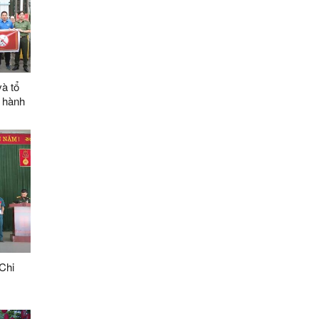
à tổ
 hành
Chi