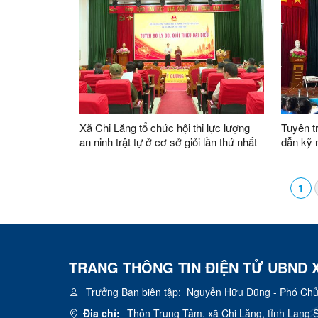
Xã Chi Lăng tổ chức hội thi lực lượng
Tuyên t
an ninh trật tự ở cơ sở giỏi lần thứ nhất
dẫn kỹ 
năm 2026
phòng c
tích
1
TRANG THÔNG TIN ĐIỆN TỬ UBND 
Trưởng Ban biên tập:
Nguyễn Hữu Dũng - Phó Chủ 
Địa chỉ:
Thôn Trung Tâm, xã Chi Lăng, tỉnh Lạng 