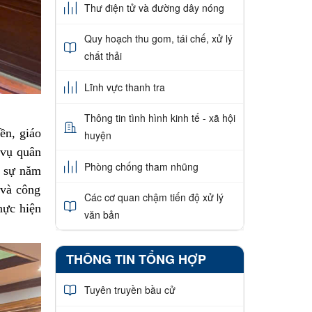
Thư điện tử và đường dây nóng
Quy hoạch thu gom, tái chế, xử lý
chất thải
Lĩnh vực thanh tra
Thông tin tình hình kinh tế - xã hội
ền, giáo
huyện
 vụ quân
Phòng chống tham nhũng
n sự năm
 và công
Các cơ quan chậm tiến độ xử lý
hực hiện
văn bản
THÔNG TIN TỔNG HỢP
Tuyên truyền bầu cử