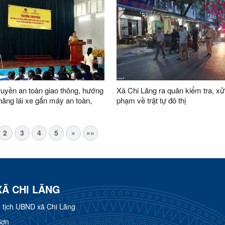
ruyền an toàn giao thông, hướng
Xã Chi Lăng ra quân kiểm tra, xử 
năng lái xe gắn máy an toàn,
phạm về trật tự đô thị
hống đuối nước, tai nạn thương
2
3
4
5
»
»»
XÃ CHI LĂNG
tịch UBND xã Chi Lăng
Sơn