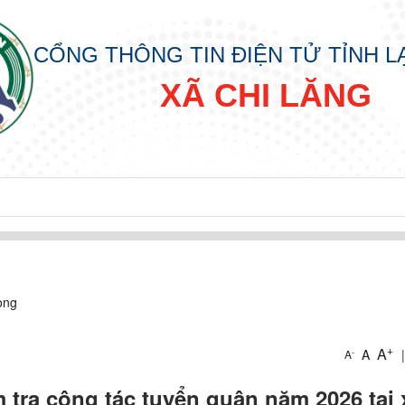
CỔNG THÔNG TIN ĐIỆN TỬ TỈNH 
XÃ CHI LĂNG
òng
+
A
A
|
-
A
 tra công tác tuyển quân năm 2026 tại 