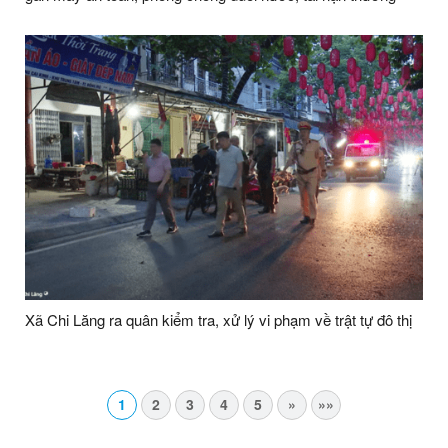
tích
Xã Chi Lăng ra quân kiểm tra, xử lý vi phạm về trật tự đô thị
1
2
3
4
5
»
»»