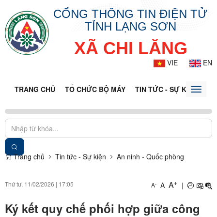
CỔNG THÔNG TIN ĐIỆN TỬ
TỈNH LẠNG SƠN
XÃ CHI LĂNG
VIE
EN
TRANG CHỦ
TỔ CHỨC BỘ MÁY
TIN TỨC - SỰ KIỆN
VĂ
Toggle
naviga
Trang chủ
Tin tức - Sự kiện
An ninh - Quốc phòng
+
A
Thứ tư, 11/02/2026
|
17:05
A
|
-
A
Ký kết quy chế phối hợp giữa công