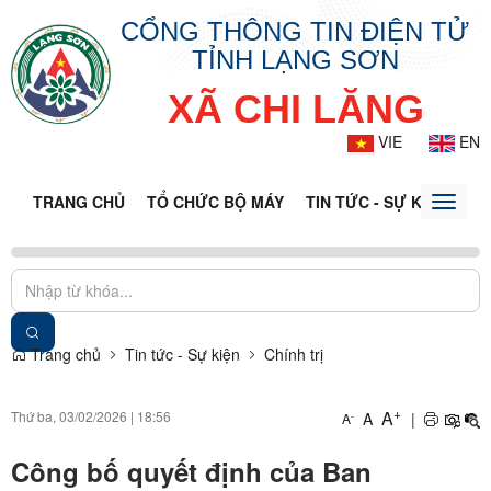
CỔNG THÔNG TIN ĐIỆN TỬ
TỈNH LẠNG SƠN
XÃ CHI LĂNG
VIE
EN
TRANG CHỦ
TỔ CHỨC BỘ MÁY
TIN TỨC - SỰ KIỆN
VĂ
Toggle
naviga
Trang chủ
Tin tức - Sự kiện
Chính trị
+
A
Thứ ba, 03/02/2026
|
18:56
A
|
-
A
Công bố quyết định của Ban