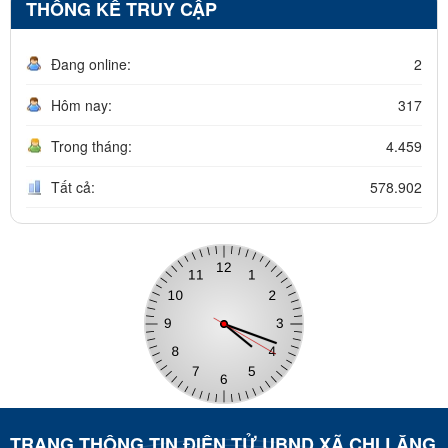
THỐNG KÊ TRUY CẬP
Đang online:
2
Hôm nay:
317
Trong tháng:
4.459
Tất cả:
578.902
TRANG THÔNG TIN ĐIỆN TỬ UBND XÃ CHI LĂNG