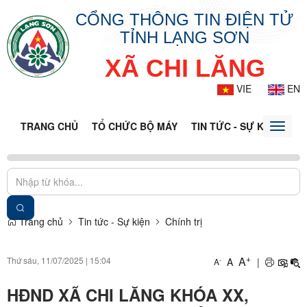
CỔNG THÔNG TIN ĐIỆN TỬ
TỈNH LẠNG SƠN
XÃ CHI LĂNG
VIE
EN
TRANG CHỦ
TỔ CHỨC BỘ MÁY
TIN TỨC - SỰ KIỆN
VĂ
Toggle
naviga
Trang chủ
Tin tức - Sự kiện
Chính trị
+
A
Thứ sáu, 11/07/2025
|
15:04
A
|
-
A
HĐND XÃ CHI LĂNG KHÓA XX,