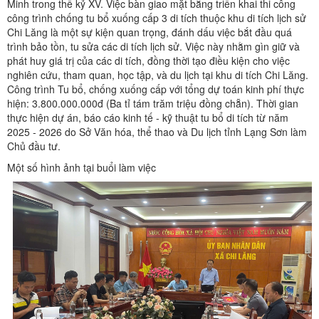
Minh trong thế kỷ XV. Việc bàn giao mặt bằng triển khai thi công
công trình chống tu bổ xuống cấp 3 di tích thuộc khu di tích lịch sử
Chi Lăng là một sự kiện quan trọng, đánh dấu việc bắt đầu quá
trình bảo tồn, tu sửa các di tích lịch sử. Việc này nhằm gìn giữ và
phát huy giá trị của các di tích, đồng thời tạo điều kiện cho việc
nghiên cứu, tham quan, học tập, và du lịch tại khu di tích Chi Lăng.
Công trình Tu bổ, chống xuống cấp với tổng dự toán kinh phí thực
hiện: 3.800.000.000đ (Ba tỉ tám trăm triệu đồng chẵn). Thời gian
thực hiện dự án, báo cáo kinh tế - kỹ thuật tu bổ di tích từ năm
2025 - 2026 do Sở Văn hóa, thể thao và Du lịch tỉnh Lạng Sơn làm
Chủ đầu tư.
Một số hình ảnh tại buổi làm việc