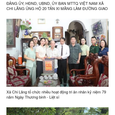
ĐẢNG ỦY, HĐND, UBND, ỦY BAN MTTQ VIỆT NAM XÃ
CHI LĂNG ỦNG HỘ 20 TẤN XI MĂNG LÀM ĐƯỜNG GIAO
THÔNG
Xã Chi Lăng tổ chức nhiều hoạt động tri ân nhân kỷ niệm 79
năm Ngày Thương binh - Liệt sĩ