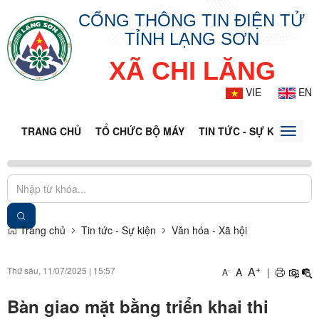
CỔNG THÔNG TIN ĐIỆN TỬ
TỈNH LẠNG SƠN
XÃ CHI LĂNG
VIE
EN
TRANG CHỦ
TỔ CHỨC BỘ MÁY
TIN TỨC - SỰ KIỆN
VĂ
Toggle
naviga
Trang chủ
Tin tức - Sự kiện
Văn hóa - Xã hội
+
A
Thứ sáu, 11/07/2025
|
15:57
A
|
-
A
Bàn giao mặt bằng triển khai thi