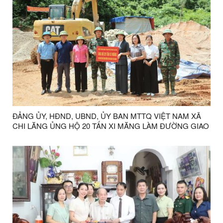
ĐẢNG ỦY, HĐND, UBND, ỦY BAN MTTQ VIỆT NAM XÃ
CHI LĂNG ỦNG HỘ 20 TẤN XI MĂNG LÀM ĐƯỜNG GIAO
THÔNG