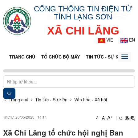
CỔNG THÔNG TIN ĐIỆN TỬ
TỈNH LẠNG SƠN
XÃ CHI LĂNG
VIE
EN
TRANG CHỦ
TỔ CHỨC BỘ MÁY
TIN TỨC - SỰ KIỆN
VĂ
Toggle
naviga
Trang chủ
Tin tức - Sự kiện
Văn hóa - Xã hội
+
A
Thứ tư, 20/05/2026
|
14:14
A
|
-
A
Xã Chi Lăng tổ chức hội nghị Ban