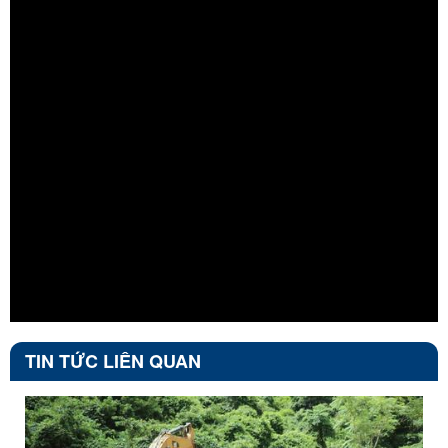
Đinh Dương – Trung tâm DVCI xã Chi Lăng
TIN TỨC LIÊN QUAN