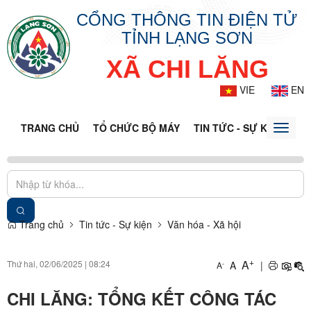
CỔNG THÔNG TIN ĐIỆN TỬ
TỈNH LẠNG SƠN
XÃ CHI LĂNG
VIE
EN
TRANG CHỦ
TỔ CHỨC BỘ MÁY
TIN TỨC - SỰ KIỆN
VĂ
Toggle
naviga
Trang chủ
Tin tức - Sự kiện
Văn hóa - Xã hội
+
A
Thứ hai, 02/06/2025
|
08:24
A
|
-
A
CHI LĂNG: TỔNG KẾT CÔNG TÁC