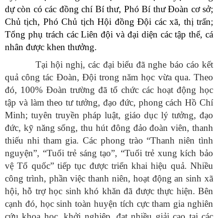
dự còn có các đồng chí Bí thư, Phó Bí thư Đoàn cơ sở;
Chủ tịch, Phó Chủ tịch Hội đồng Đội các xã, thị trấn;
Tổng phụ trách các Liên đội và đại diện các tập thể, cá
nhân được khen thưởng.
Tại hội nghị, các đại biểu đã nghe báo cáo kết
quả công tác Đoàn, Đội trong năm học vừa qua. Theo
đó, 100% Đoàn trường đã tổ chức các hoạt động học
tập và làm theo tư tưởng, đạo đức, phong cách Hồ Chí
Minh; tuyên truyền pháp luật, giáo dục lý tưởng, đạo
đức, kỹ năng sống, thu hút đông đảo đoàn viên, thanh
thiếu nhi tham gia. Các phong trào “Thanh niên tình
nguyện”, “Tuổi trẻ sáng tạo”, “Tuổi trẻ xung kích bảo
vệ Tổ quốc” tiếp tục được triển khai hiệu quả. Nhiều
công trình, phần việc thanh niên, hoạt động an sinh xã
hội, hỗ trợ học sinh khó khăn đã được thực hiện. Bên
cạnh đó, học sinh toàn huyện tích cực tham gia nghiên
cứu khoa học, khởi nghiệp, đạt nhiều giải cao tại các