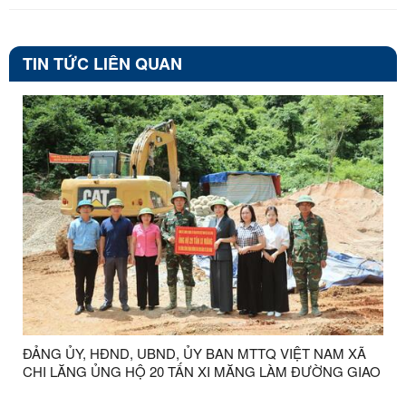
TIN TỨC LIÊN QUAN
ĐẢNG ỦY, HĐND, UBND, ỦY BAN MTTQ VIỆT NAM XÃ
CHI LĂNG ỦNG HỘ 20 TẤN XI MĂNG LÀM ĐƯỜNG GIAO
THÔNG