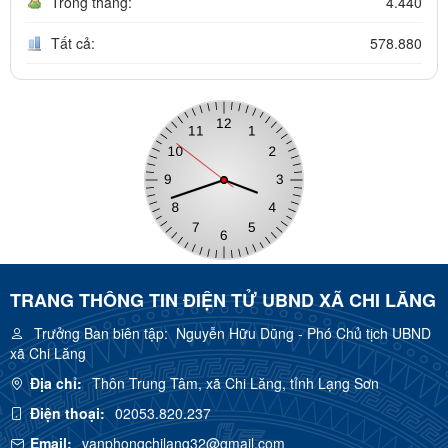
Trong tháng:
4.440
Tất cả:
578.880
TRANG THÔNG TIN ĐIỆN TỬ UBND XÃ CHI LĂNG
Trưởng Ban biên tập:
Nguyễn Hữu Dũng - Phó Chủ tịch UBND
xã Chi Lăng
Địa chỉ:
Thôn Trung Tâm, xã Chi Lăng, tỉnh Lạng Sơn
Điện thoại:
02053.820.237
Email:
vanphongchilang32@gmail.com