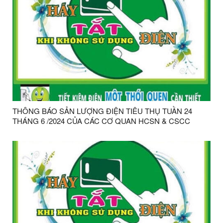
THÔNG BÁO SẢN LƯỢNG ĐIỆN TIÊU THỤ TUẦN 24
THÁNG 6 /2024 CỦA CÁC CƠ QUAN HCSN & CSCC
TRÊN ĐỊA BÀN HUYỆN CHI LĂNG