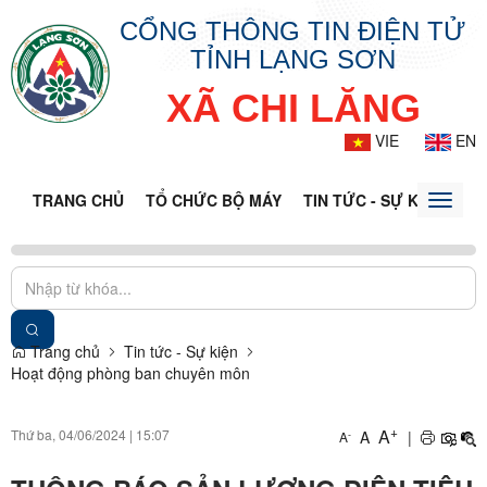
CỔNG THÔNG TIN ĐIỆN TỬ
TỈNH LẠNG SƠN
XÃ CHI LĂNG
VIE
EN
TRANG CHỦ
TỔ CHỨC BỘ MÁY
TIN TỨC - SỰ KIỆN
VĂ
Toggle
naviga
Trang chủ
Tin tức - Sự kiện
Hoạt động phòng ban chuyên môn
+
A
Thứ ba, 04/06/2024
|
15:07
A
|
-
A