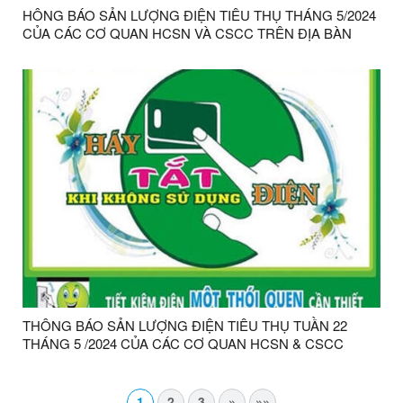
HÔNG BÁO SẢN LƯỢNG ĐIỆN TIÊU THỤ THÁNG 5/2024
CỦA CÁC CƠ QUAN HCSN VÀ CSCC TRÊN ĐỊA BÀN
HUYỆN CHI LĂNG
THÔNG BÁO SẢN LƯỢNG ĐIỆN TIÊU THỤ TUẦN 22
THÁNG 5 /2024 CỦA CÁC CƠ QUAN HCSN & CSCC
TRÊN ĐỊA BÀN HUYỆN CHI LĂNG
1
2
3
»
»»