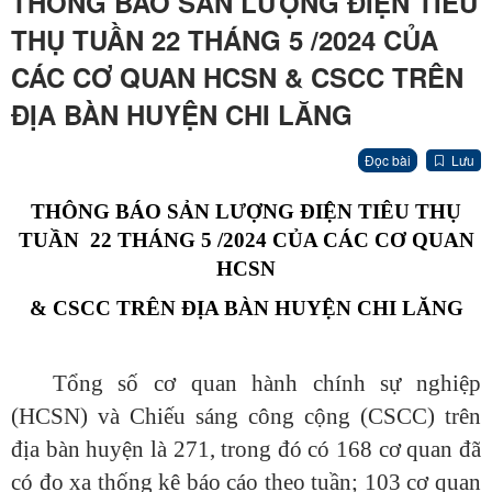
THÔNG BÁO SẢN LƯỢNG ĐIỆN TIÊU
THỤ TUẦN 22 THÁNG 5 /2024 CỦA
CÁC CƠ QUAN HCSN & CSCC TRÊN
ĐỊA BÀN HUYỆN CHI LĂNG
Đọc bài
Lưu
THÔNG BÁO SẢN LƯỢNG ĐIỆN TIÊU THỤ
TUẦN 22 THÁNG 5 /2024 CỦA CÁC CƠ QUAN
HCSN
& CSCC TRÊN ĐỊA BÀN HUYỆN CHI LĂNG
Tổng số cơ quan hành chính sự nghiệp
(HCSN) và Chiếu sáng công cộng (CSCC) trên
địa bàn huyện là 271, trong đó có 168 cơ quan đã
có đo xa thống kê báo cáo theo tuần; 103 cơ quan