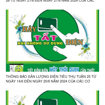
26 TỪ NGÀY 21/6 ĐẾN NGÀY 27/6 NĂM 2024 CỦA CÁC
CƠ QUAN HCSN& CSCC TRÊN ĐỊA BÀN HUYỆN CHI
LĂNG TĂNG TRÊN 10% SO VỚI TUẦN TRƯỚC
THÔNG BÁO SẢN LƯỢNG ĐIỆN TIÊU THỤ TUẦN 25 TỪ
NGÀY 14/6 ĐẾN NGÀY 20/6 NĂM 2024 CỦA CÁC CƠ
QUAN HCSN& CSCC TRÊN ĐỊA BÀN HUYỆN CHI LĂNG