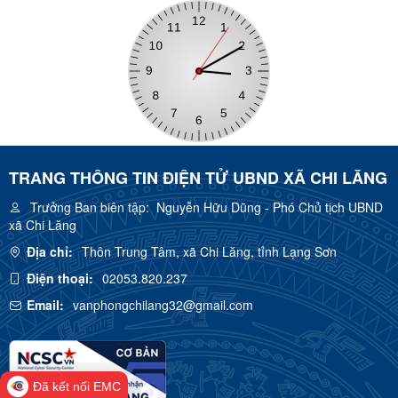
TRANG THÔNG TIN ĐIỆN TỬ UBND XÃ CHI LĂNG
Trưởng Ban biên tập:
Nguyễn Hữu Dũng - Phó Chủ tịch UBND
xã Chi Lăng
Địa chỉ:
Thôn Trung Tâm, xã Chi Lăng, tỉnh Lạng Sơn
Điện thoại:
02053.820.237
Email:
vanphongchilang32@gmail.com
Đã kết nối EMC