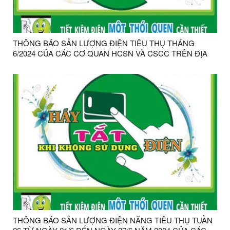
THÔNG BÁO SẢN LƯỢNG ĐIỆN TIÊU THỤ THÁNG
6/2024 CỦA CÁC CƠ QUAN HCSN VÀ CSCC TRÊN ĐỊA
BÀN HUYỆN CHI LĂNG
THÔNG BÁO SẢN LƯỢNG ĐIỆN NĂNG TIÊU THỤ TUẦN