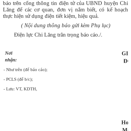
báo trên cổng thông tin điện tử của UBND huyện Chi
Lăng để các cơ quan, đơn vị nắm biết, có kế hoạch
thực hiện sử dụng điện tiết kiệm, hiệu quả.
( Nội dung thông báo gửi kèm Phụ lục)
Điện lực Chi Lăng trân trọng báo cáo./.
GI
Nơi
nhận:
Đ
- Như trên (để báo cáo);
- PCLS (để b/c);
- Lưu: VT, KDTH,
Ho
Mạ