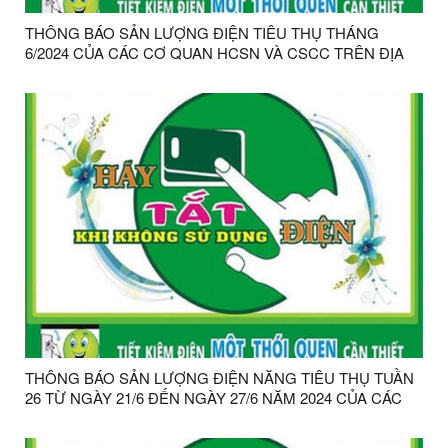
THÔNG BÁO SẢN LƯỢNG ĐIỆN TIÊU THỤ THÁNG
6/2024 CỦA CÁC CƠ QUAN HCSN VÀ CSCC TRÊN ĐỊA
BÀN HUYỆN CHI LĂNG
THÔNG BÁO SẢN LƯỢNG ĐIỆN NĂNG TIÊU THỤ TUẦN
26 TỪ NGÀY 21/6 ĐẾN NGÀY 27/6 NĂM 2024 CỦA CÁC
CƠ QUAN HCSN& CSCC TRÊN ĐỊA BÀN HUYỆN CHI
LĂNG TĂNG TRÊN 10% SO VỚI TUẦN TRƯỚC