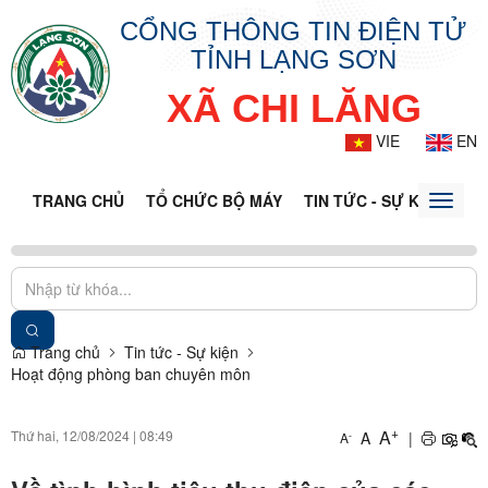
CỔNG THÔNG TIN ĐIỆN TỬ
TỈNH LẠNG SƠN
XÃ CHI LĂNG
VIE
EN
TRANG CHỦ
TỔ CHỨC BỘ MÁY
TIN TỨC - SỰ KIỆN
VĂ
Toggle
naviga
Trang chủ
Tin tức - Sự kiện
Hoạt động phòng ban chuyên môn
+
A
Thứ hai, 12/08/2024
|
08:49
A
|
-
A