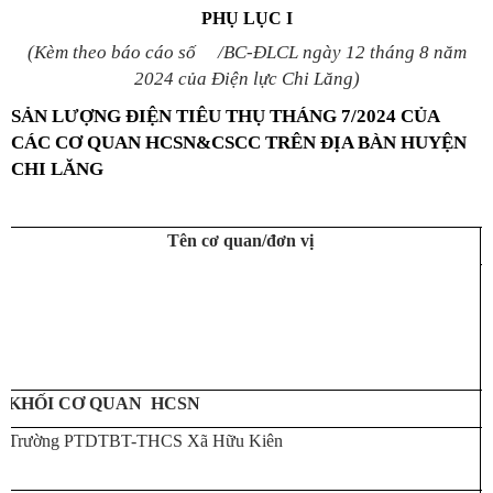
PHỤ LỤC I
(Kèm theo
báo cáo
số /
BC-ĐLCL
ngày
12
tháng
8
năm
2024 của
Điện lực Chi Lăng
)
SẢN LƯỢNG ĐIỆN TIÊU THỤ THÁNG 7/2024 CỦA
CÁC CƠ QUAN HCSN&CSCC TRÊN ĐỊA BÀN HUYỆN
CHI LĂNG
Tên cơ quan/đơn vị
KHỐI CƠ QUAN HCSN
Trường PTDTBT-THCS Xã Hữu Kiên