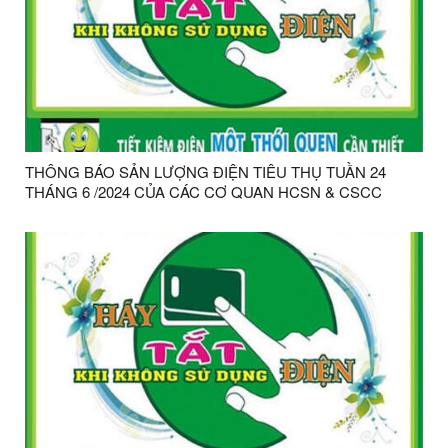
THÔNG BÁO SẢN LƯỢNG ĐIỆN TIÊU THỤ TUẦN 24
THÁNG 6 /2024 CỦA CÁC CƠ QUAN HCSN & CSCC
TRÊN ĐỊA BÀN HUYỆN CHI LĂNG