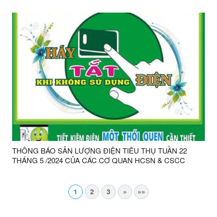
HUYỆN CHI LĂNG
THÔNG BÁO SẢN LƯỢNG ĐIỆN TIÊU THỤ TUẦN 22
THÁNG 5 /2024 CỦA CÁC CƠ QUAN HCSN & CSCC
TRÊN ĐỊA BÀN HUYỆN CHI LĂNG
1
2
3
»
»»