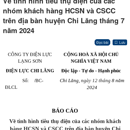
Về tình hình tiêu thụ điện của các
nhóm khách hàng HCSN và CSCC
trên địa bàn huyện Chi Lăng tháng 7
năm 2024
Đọc bài
Lưu
CÔNG TY ĐIỆN LỰC
CỘNG HOÀ XÃ HỘI CHỦ
LẠNG SƠN
NGHĨA VIỆT NAM
Độc lập - Tự do - Hạnh phúc
ĐIỆN LỰC CHI LĂNG
Chi Lăng,
ngày 12 tháng
8
năm
Số: /BC-
ĐLCL
20
24
BÁO CÁO
Về tình hình tiêu thụ điện của các nhóm khách
hàng HCSN và CSCC trên địa bàn huyện Chi