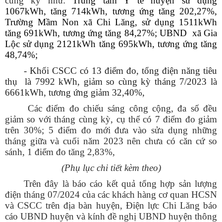
cùng kỳ như:
Trung tâm Y tế huyện sử dụng
1067kWh, tăng 714kWh, tương ứng tăng 202,27%,
Trường Mầm Non xã Chi Lăng, sử dụng 1511kWh
tăng 691kWh, tương ứng tăng 84,27%; UBND xã Gia
Lộc sử dụng 2121kWh tăng 695kWh, tương ứng tăng
48,74%;
- Khối CSCC có 13 điểm đo, tổng điện năng tiêu
thụ là 7992 kWh, giảm so cùng kỳ tháng 7/2023 là
6661kWh, tương ứng giảm 32,40%,
Các điểm đo chiếu sáng công cộng, đa số đều
giảm so với tháng cùng kỳ, cụ thể có 7 điểm đo giảm
trên 30%; 5 điểm đo mới đưa vào sửa dụng những
tháng giữa và cuối năm 2023 nên chưa có căn cứ so
sánh, 1 điểm đo tăng 2,83%,
(Phụ lục chi tiết kèm theo)
Trên đây là báo cáo kết quả tổng hợp sản lượng
điện tháng 07/2024 của các khách hàng cơ quan HCSN
và CSCC trên địa bàn huyện, Điện lực Chi Lăng báo
cáo UBND huyện và kính đề nghị UBND huyện thông