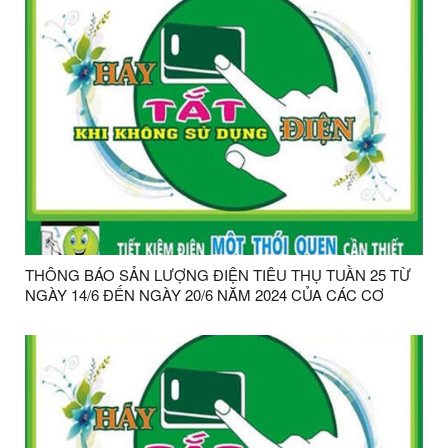
THÔNG BÁO SẢN LƯỢNG ĐIỆN TIÊU THỤ TUẦN 25 TỪ
NGÀY 14/6 ĐẾN NGÀY 20/6 NĂM 2024 CỦA CÁC CƠ
QUAN HCSN& CSCC TRÊN ĐỊA BÀN HUYỆN CHI LĂNG